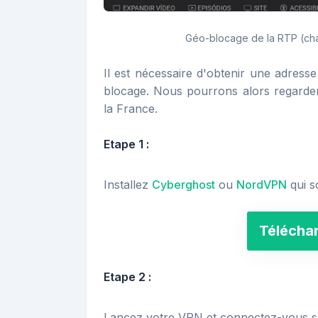
Géo-blocage de la RTP (cha
Il est nécessaire d'obtenir une adresse
blocage. Nous pourrons alors regarder 
la France.
Etape 1 :
Installez
Cyberghost
ou
NordVPN
qui s
Télécha
Etape 2 :
Lancez votre VPN et connectez-vous su