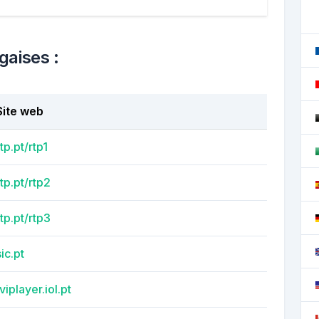
gaises :
Site web
rtp.pt/rtp1
rtp.pt/rtp2
rtp.pt/rtp3
sic.pt
tviplayer.iol.pt